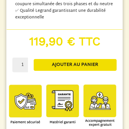
coupure simultanée des trois phases et du neutre
✅ Qualité Legrand garantissant une durabilité
exceptionnelle
119,90
€
TTC
quantité
AJOUTER AU PANIER
de
Disjoncteur
Legrand
DNX³
4500
-
Tétrapolaire
32A
Courbe
C