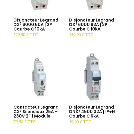
Disjoncteur Legrand
Disjoncteur Legrand
DX³ 6000 50A | 2P
DX³ 6000 63A | 2P
Courbe C 10kA
Courbe C 10kA
129,90
€
TTC
139,90
€
TTC
Contacteur Legrand
Disjoncteur Legrand
CX³ Silencieux 25A –
DNX³ 4500 32A | 1P+N
230V 2F 1 Module
Courbe C 6kA
79,90
€
TTC
19,90
€
TTC