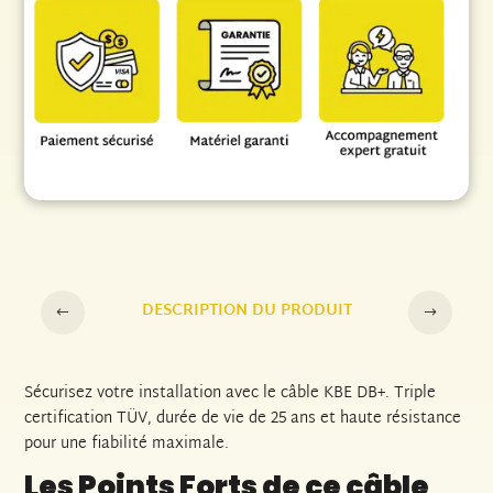
Bleu
-
KBE
Berlin
Solar
DB+
H1Z2Z2-
K
-
1500
V
DC
DESCRIPTION DU PRODUIT
Sécurisez votre installation avec le câble KBE DB+. Triple
certification TÜV, durée de vie de 25 ans et haute résistance
pour une fiabilité maximale.
Les Points Forts de ce câble