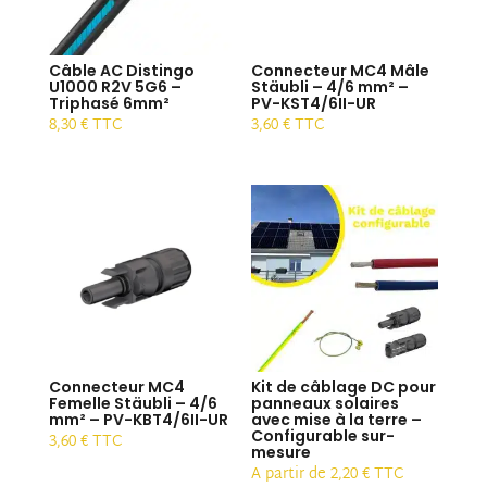
Câble AC Distingo
Connecteur MC4 Mâle
U1000 R2V 5G6 –
Stäubli – 4/6 mm² –
Triphasé 6mm²
PV-KST4/6II-UR
8,30
€
TTC
3,60
€
TTC
Connecteur MC4
Kit de câblage DC pour
Femelle Stäubli – 4/6
panneaux solaires
mm² – PV-KBT4/6II-UR
avec mise à la terre –
Configurable sur-
3,60
€
TTC
mesure
A partir de
2,20
€
TTC