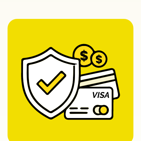
votre toit resterait inutilisable pour vos appareils domestiques.
Chez nous, la sélection d’un onduleur ne se limite pas à une
simple fiche technique. Nous avons choisi des solutions
éprouvées pour leur robustesse électronique et leur capacité à
gérer intelligemment les flux d’énergie.
Notre approche privilégie la sérénité sur le long terme : un
onduleur est l’élément le plus sollicité de votre installation,
fonctionnant chaque seconde où le soleil brille.
Choisir le bon matériel, c’est s’assurer que chaque rayon de
soleil capté se transforme effectivement en économies sur
votre facture, tout en protégeant l’intégrité de votre tableau
électrique et de vos appareils sensibles.
Comment choisir l’onduleur
solaire adapté à ma maison ?
Le choix d’un onduleur ne se résume pas à sa puissance ; il
dépend avant tout de la configuration de votre toiture et de