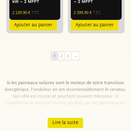
kW – 2 MPPT
– 2 MPPT
2 239,90
€
TTC
2 399,90
€
TTC
Ajouter au panier
Ajouter au panier
1
2
3
→
Si les panneaux solaires sont le moteur de votre transition
énergétique, l’onduleur en est incontestablement le cerveau.
Son rôle est crucial et pourtant souvent méconnu : il
transforme le courant continu produit par vos panneaux en
courant alternatif, celui-là même qui alimente votre machine à
laver, votre four ou votre ordinateur.
Lire la suite
Sans un onduleur performant et stable, l’énergie captée sur