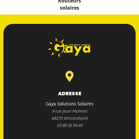
Routeurs
choisi par rapport à vos besoins réels.
solaires
En tant qu’experts, nous avons filtré le marché pour ne retenir
que les solutions qui offrent le meilleur équilibre entre
technologie de pointe et fiabilité éprouvée.
Que vous cherchiez la simplicité d’un système centralisé ou la
flexibilité des micro-onduleurs, notre engagement reste le
même : vous fournir l’équipement qui saura se faire oublier
par sa robustesse, tout en se rendant indispensable par les
économies qu’il génère chaque jour. Votre autonomie

énergétique mérite un cœur solide et intelligent.
ADRESSE
Gaya Solutions Solaires
9 rue Jean Monnet
68270 Wittenheim
03 89 35 94 69