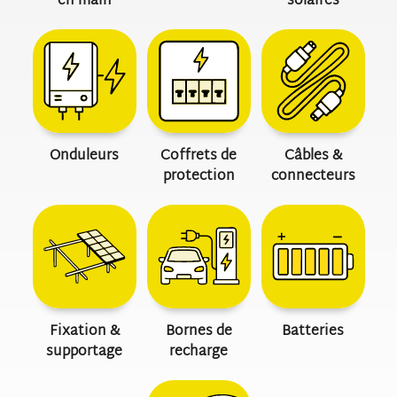
en main
solaires
sécurité. Les installateurs installent les dispositifs de
protection (échafaudages ou harnais) car la sécurité des
travailleurs est le reflet du sérieux de l’entreprise.
Vient ensuite la phase de toiture : les techniciens déposent les
tuiles aux endroits stratégiques pour fixer les crochets de
fixation directement sur les chevrons de la charpente. C’est
Onduleurs
Coffrets de
Câbles &
une étape de bon sens qui garantit que le poids des panneaux
protection
connecteurs
est réparti sur la structure solide de la maison, et non sur la
couverture fragile.
Une fois les rails posés et l’étanchéité vérifiée, les panneaux
sont fixés et câblés. C’est à ce moment que la cohérence du
système est vérifiée.
Les câbles sont attachés sous les panneaux pour ne pas
traîner sur les tuiles, évitant ainsi l’usure par frottement ou
Fixation &
Bornes de
Batteries
l’accumulation de débris.
supportage
recharge
La partie électrique se poursuit ensuite à l’intérieur de la
maison. L’installateur raccorde le coffret de protection AC