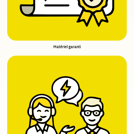
Au-delà du simple label, c’est pour vous la garantie que
l’installateur maîtrise les normes électriques NF C 15-100.
Pour votre maison, cela signifie une sécurité totale : pas de
risque de surchauffe dans vos combles et une protection
optimale de votre tableau électrique contre les surtensions. De
plus, cette certification est souvent la clé pour débloquer vos
aides financières et primes à l’autoconsommation.
Matériel garanti
Ensuite, un bon installateur ne se contente pas de poser ; il
conseille.
Avant de sortir les outils, il doit analyser votre toit, son
orientation et son état général. Une main d’œuvre experte
saura vous dire si votre charpente nécessite un renfort ou si
une pose en surimposition est préférable à une intégration au
bâti pour préserver l’étanchéité de votre maison.
L’objectif est l’adaptation au besoin réel : inutile de couvrir
tout le toit si un système plus compact, mieux orienté, couvre
déjà votre consommation quotidienne.