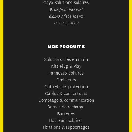
entre la performance technologique et la qualité de
Gaya Solutions Solaires
l’exécution humaine. En choisissant nos prestations de main
9 rue Jean Monnet
d’œuvre et d’installation, vous ne payez pas seulement pour la
68270 Wittenheim
pose d’un équipement, vous investissez dans la fiabilité de
03 89 35 94 69
votre foyer pour les décennies à venir.
Notre engagement est de ne proposer que des interventions
NOS PRODUITS
validées techniquement, réalisées par des professionnels qui
partagent notre exigence de durabilité. Que votre projet soit
Solutions clés en main
modeste ou ambitieux, nous réaffirmons que la sécurité et la
Kits Plug & Play
sérénité sont les piliers de chaque installation réussie.
Panneaux solaires
Onduleurs
Coffrets de protection
Câbles & connecteurs
Comptage & communication
Bornes de recharge
Batteries
Routeurs solaires
Fixations & supportages