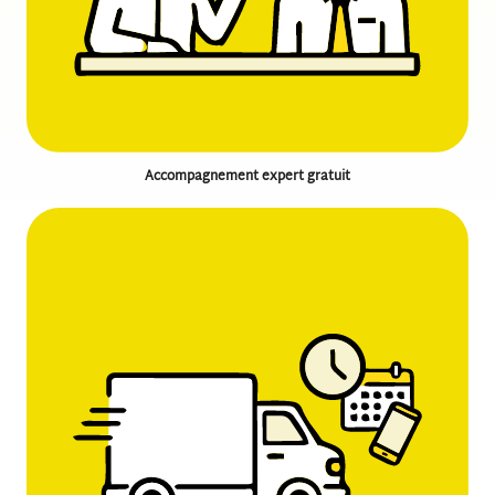
Enfin, la qualité de l’installation se juge aux détails invisibles.
Le cheminement des câbles doit être protégé dans des gaines
adaptées aux UV pour éviter qu’ils ne se dégradent avec le
temps.
Les connecteurs doivent être sertis avec des outils
professionnels pour éviter les pertes d’énergie (le rendement).
En choisissant une prestation de pose structurée, vous
Accompagnement expert gratuit
transformez un projet technique en un gain de confort
immédiat, sans avoir à vous soucier des détails logistiques
complexes.
Pourquoi une installation
professionnelle garantit-elle
la durée de vie du matériel ?
La rentabilité d’une installation solaire repose sur sa capacité
à durer. Les panneaux photovoltaïques modernes sont conçus
pour fonctionner plus de 25 ans, mais cette longévité est
directement liée à la qualité de la pose. Une main d’œuvre
qualifiée assure que le matériel ne subira pas de contraintes