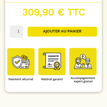
309,90
€
TTC
quantité
AJOUTER AU PANIER
de
Coffret
de
Protection
Batterie
DC
BOX-
BAT
|
125A
-
48V
/
63A