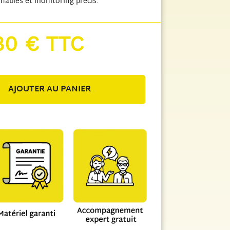
iables et monitoring précis.
,80
€
TTC
AJOUTER AU PANIER