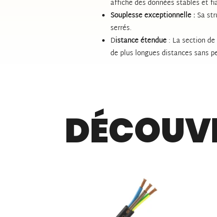
affiche des données stables et fi
Souplesse exceptionnelle :
Sa str
serrés.
D
istance étendue
: La section de
de plus longues distances sans pe
DÉCOUVR