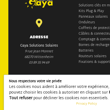
Solutions clés en 
Kits Plug & Play
Panneaux solaires

Onduleurs
Coffrets de protect
Câbles & connecte
ADRESSE
Comptage & commu
Bornes de recharge
Gaya Solutions Solaires
Batteries
9 rue Jean Monnet
Routeurs solaires
68270 Wittenheim
Fixations & suppor
03 89 35 94 69
Nous respectons votre vie privée
Les cookies nous aident à améliorer votre expérience, 
©
MIRA COMMUNICATION
pouvez choisir les cookies à autoriser en cliquant sur
Tout refuser
pour décliner les cookies non essentiels.
Privacy Policy