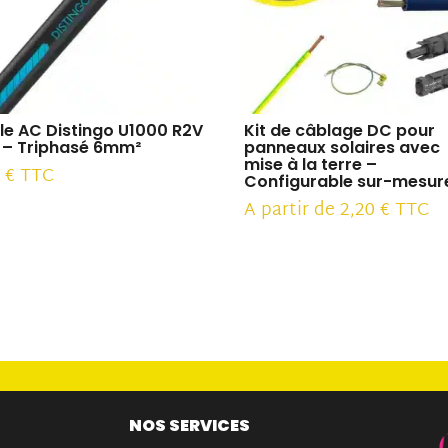
le AC Distingo U1000 R2V
Kit de câblage DC pour
 – Triphasé 6mm²
panneaux solaires avec
mise à la terre –
0
€
TTC
Configurable sur-mesur
A partir de
2,20
€
TTC
NOS SERVICES