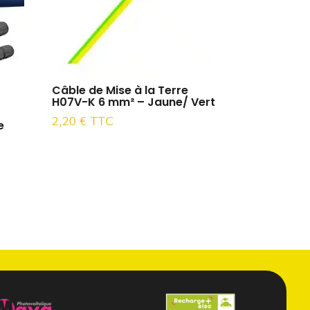
Câble de Mise à la Terre
H07V-K 6 mm² – Jaune/ Vert
2,20
€
TTC
e