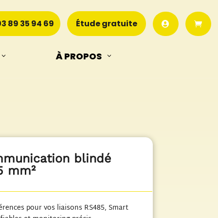
03 89 35 94 69
Étude gratuite
À PROPOS
Recherche
de
produits
munication blindé
75 mm²
férences pour vos liaisons RS485, Smart