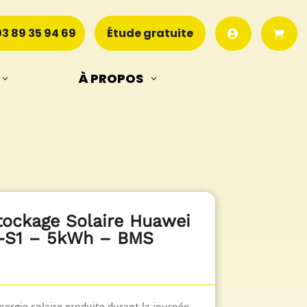
03 89 35 94 69
Étude gratuite
À PROPOS
Recherche
de
produits
tockage Solaire Huawei
S1 – 5kWh – BMS