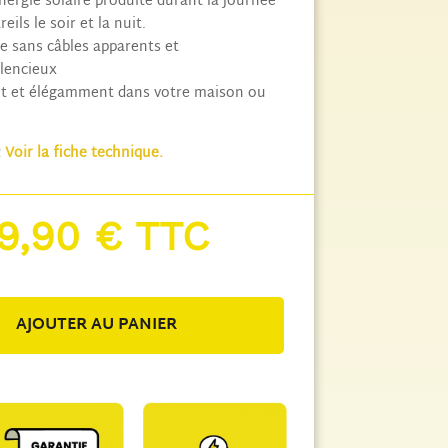
nergie solaire produite durant la journée
ils le soir et la nuit.
 sans câbles apparents et
lencieux
nt et élégamment dans votre maison ou
:
Voir la fiche technique.
39,90
€
TTC
AJOUTER AU PANIER