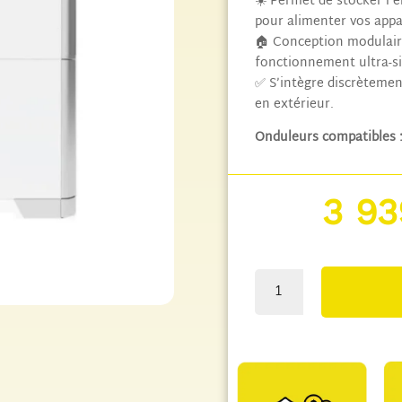
☀️ Permet de stocker l’é
pour alimenter vos appare
🏠 Conception modulaire
fonctionnement ultra-si
✅ S’intègre discrèteme
en extérieur.
Onduleurs compatibles 
3 9
quantité
de
Batterie
de
Stockage
Solaire