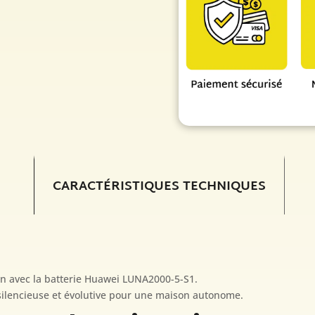
Huawei
LUNA2000-
5-
S1
-
5kWh
-
BMS
inclus
CARACTÉRISTIQUES TECHNIQUES
 avec la batterie Huawei LUNA2000-5-S1.
silencieuse et évolutive pour une maison autonome.