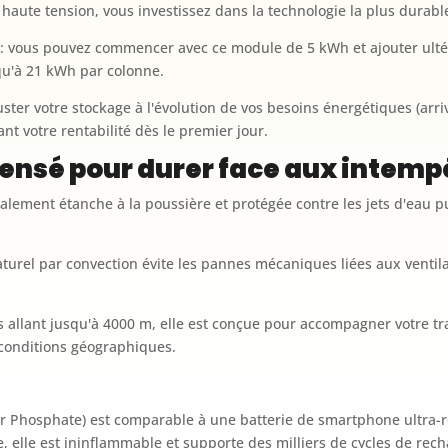
haute tension, vous investissez dans la technologie la plus durabl
le : vous pouvez commencer avec ce module de 5 kWh et ajouter ult
qu'à 21 kWh par colonne.
ster votre stockage à l'évolution de vos besoins énergétiques (arri
t votre rentabilité dès le premier jour.
ensé pour durer face aux intemp
totalement étanche à la poussière et protégée contre les jets d'eau 
urel par convection évite les pannes mécaniques liées aux ventila
es allant jusqu'à 4000 m, elle est conçue pour accompagner votre 
 conditions géographiques.
er Phosphate) est comparable à une batterie de smartphone ultra-r
, elle est ininflammable et supporte des milliers de cycles de rech